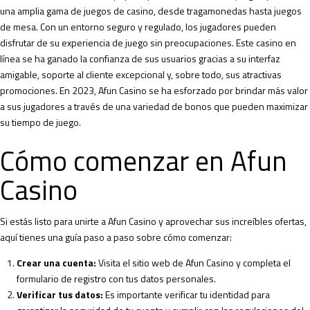
una amplia gama de juegos de casino, desde tragamonedas hasta juegos
de mesa. Con un entorno seguro y regulado, los jugadores pueden
disfrutar de su experiencia de juego sin preocupaciones. Este casino en
línea se ha ganado la confianza de sus usuarios gracias a su interfaz
amigable, soporte al cliente excepcional y, sobre todo, sus atractivas
promociones. En 2023, Afun Casino se ha esforzado por brindar más valor
a sus jugadores a través de una variedad de bonos que pueden maximizar
su tiempo de juego.
Cómo comenzar en Afun
Casino
Si estás listo para unirte a Afun Casino y aprovechar sus increíbles ofertas,
aquí tienes una guía paso a paso sobre cómo comenzar:
Crear una cuenta:
Visita el sitio web de Afun Casino y completa el
formulario de registro con tus datos personales.
Verificar tus datos:
Es importante verificar tu identidad para