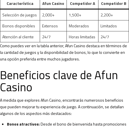
Característica
Afun Casino
Competidor A
Competidor B
Selección de juegos
2,000+
1,500+
2,200+
Bonos disponibles
Extensos
Moderados
Limitados
Atención al cliente
24/7
Horas limitadas
24/7
Como puedes ver en la tabla anterior, Afun Casino destaca en términos de
la cantidad de juegos y la disponibilidad de bonos, lo que lo convierte en
una opción preferida entre muchos jugadores.
Beneficios clave de Afun
Casino
A medida que explores Afun Casino, encontrarás numerosos beneficios
que pueden mejorar tu experiencia de juego. A continuación, se detallan
algunos de los aspectos más destacados:
Bonos atractivos:
Desde el bono de bienvenida hasta promociones