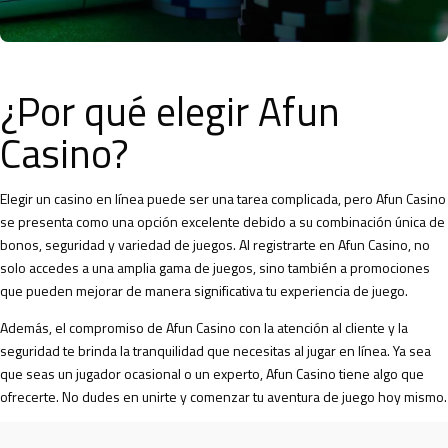
¿Por qué elegir Afun
Casino?
Elegir un casino en línea puede ser una tarea complicada, pero Afun Casino
se presenta como una opción excelente debido a su combinación única de
bonos, seguridad y variedad de juegos. Al registrarte en Afun Casino, no
solo accedes a una amplia gama de juegos, sino también a promociones
que pueden mejorar de manera significativa tu experiencia de juego.
Además, el compromiso de Afun Casino con la atención al cliente y la
seguridad te brinda la tranquilidad que necesitas al jugar en línea. Ya sea
que seas un jugador ocasional o un experto, Afun Casino tiene algo que
ofrecerte. No dudes en unirte y comenzar tu aventura de juego hoy mismo.