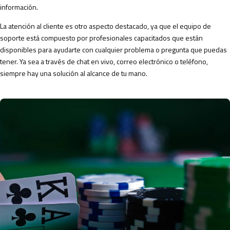
información.
La atención al cliente es otro aspecto destacado, ya que el equipo de
soporte está compuesto por profesionales capacitados que están
disponibles para ayudarte con cualquier problema o pregunta que puedas
tener. Ya sea a través de chat en vivo, correo electrónico o teléfono,
siempre hay una solución al alcance de tu mano.