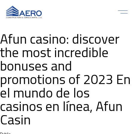
Residential
Commercial 
Afun casino: discover
the most incredible
bonuses and
promotions of 2023 En
el mundo de los
casinos en línea, Afun
Casin
Category
Public