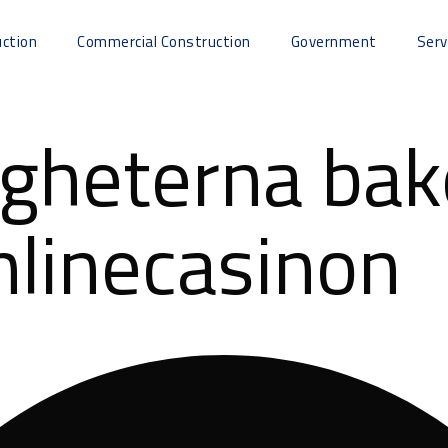
uction
Commercial Construction
Government
Serv
igheterna ba
onlinecasinon