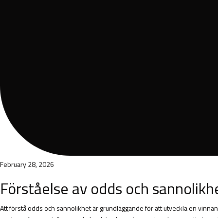
February 28, 2026
Förståelse av odds och sannolikh
Att förstå odds och sannolikhet är grundläggande för att utveckla en vinnan