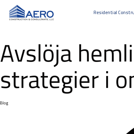
Residential Constr
Avslöja heml
strategier i 
Category
Blog