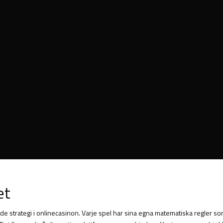
et
de strategi i onlinecasinon. Varje spel har sina egna matematiska regler so