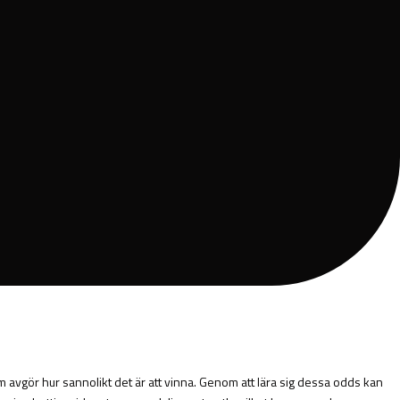
m avgör hur sannolikt det är att vinna. Genom att lära sig dessa odds kan