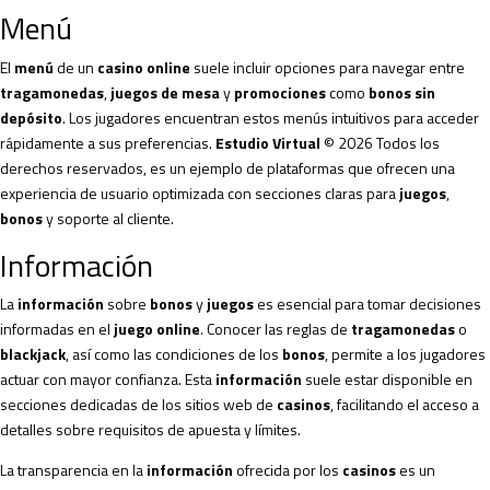
Menú
El
menú
de un
casino online
suele incluir opciones para navegar entre
tragamonedas
,
juegos de mesa
y
promociones
como
bonos sin
depósito
. Los jugadores encuentran estos menús intuitivos para acceder
rápidamente a sus preferencias.
Estudio Virtual
© 2026 Todos los
derechos reservados, es un ejemplo de plataformas que ofrecen una
experiencia de usuario optimizada con secciones claras para
juegos
,
bonos
y soporte al cliente.
Información
La
información
sobre
bonos
y
juegos
es esencial para tomar decisiones
informadas en el
juego online
. Conocer las reglas de
tragamonedas
o
blackjack
, así como las condiciones de los
bonos
, permite a los jugadores
actuar con mayor confianza. Esta
información
suele estar disponible en
secciones dedicadas de los sitios web de
casinos
, facilitando el acceso a
detalles sobre requisitos de apuesta y límites.
La transparencia en la
información
ofrecida por los
casinos
es un