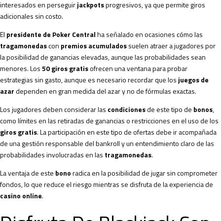
interesados en perseguir
jackpots
progresivos, ya que permite giros
adicionales sin costo.
El
presidente de Poker Central
ha señalado en ocasiones cómo las
tragamonedas
con
premios acumulados
suelen atraer a jugadores por
la posibilidad de ganancias elevadas, aunque las probabilidades sean
menores. Los
50 giros gratis
ofrecen una ventana para probar
estrategias sin gasto, aunque es necesario recordar que los
juegos de
azar
dependen en gran medida del azar y no de fórmulas exactas.
Los jugadores deben considerar las
condiciones
de este tipo de
bonos
,
como límites en las retiradas de ganancias o restricciones en el uso de los
giros gratis
. La participación en este tipo de ofertas debe ir acompañada
de una gestión responsable del bankroll y un entendimiento claro de las
probabilidades involucradas en las
tragamonedas
.
La ventaja de este
bono
radica en la posibilidad de jugar sin comprometer
fondos, lo que reduce el riesgo mientras se disfruta de la experiencia de
casino online
.