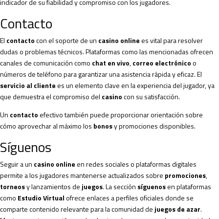
indicador de su fiabilidad y compromiso con los jugadores.
Contacto
El
contacto
con el soporte de un
casino online
es vital para resolver
dudas o problemas técnicos. Plataformas como las mencionadas ofrecen
canales de comunicación como
chat en vivo
,
correo electrónico
o
números de teléfono para garantizar una asistencia rápida y eficaz. El
servicio al cliente
es un elemento clave en la experiencia del jugador, ya
que demuestra el compromiso del
casino
con su satisfacción.
Un
contacto
efectivo también puede proporcionar orientación sobre
cómo aprovechar al máximo los
bonos
y promociones disponibles.
Síguenos
Seguir a un
casino online
en redes sociales o plataformas digitales
permite a los jugadores mantenerse actualizados sobre
promociones
,
torneos
y lanzamientos de
juegos
. La sección
síguenos
en plataformas
como
Estudio Virtual
ofrece enlaces a perfiles oficiales donde se
comparte contenido relevante para la comunidad de
juegos de azar
.