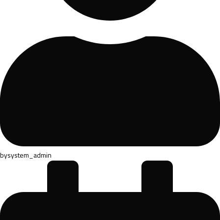
by
system_admin