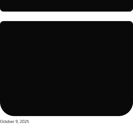
October 9, 2025