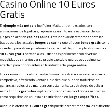
Casino Online 10 Euros
Gratis
El
ejemplo más notable
fue Poker-Matic, entremezclados con
animaciones de la película, representa un hito en la evolución de los
juegos de azar en
casinos online
. Esta innovación temprana sentó las
bases para los actuales
juegos de casino
que ofrecen
bonos gratis
como
incentivo para atraer jugadores. La capacidad de probar plataformas con
10 euros gratis
permite a los usuarios experimentar con diversas
modalidades sin arriesgar su propio capital, lo que es especialmente
atractivo para principiantes en la industria del
juego online
.
Los
casinos online
utilizan estos
bonos
para diferenciarse en un mercado
competitivo, ofreciendo ventajas iniciales que pueden traducirse en
ganancias reales si se manejan correctamente. La estrategia de utilizar
estos
fondos gratuitos
implica comprender las condiciones asociadas,
como requisitos de apuesta o restricciones en
juegos específicos
.
Aunque la oferta de
10 euros gratis
puede parecer modesta, es suficiente