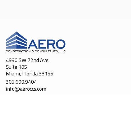
4990 SW 72nd Ave.
Suite 105
Miami, Florida 33155
305.690.9404
info@aeroccs.com
Back to top
.Facebook
.Linkedin
.Instagram
Terms and Conditions
Privacy Policy
© 2024 Aero Construction & Consultants LLC