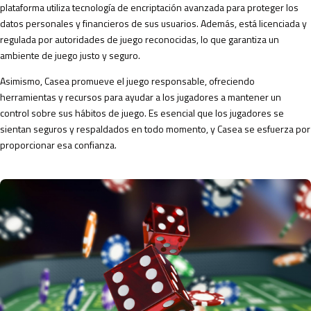
plataforma utiliza tecnología de encriptación avanzada para proteger los
datos personales y financieros de sus usuarios. Además, está licenciada y
regulada por autoridades de juego reconocidas, lo que garantiza un
ambiente de juego justo y seguro.
Asimismo, Casea promueve el juego responsable, ofreciendo
herramientas y recursos para ayudar a los jugadores a mantener un
control sobre sus hábitos de juego. Es esencial que los jugadores se
sientan seguros y respaldados en todo momento, y Casea se esfuerza por
proporcionar esa confianza.