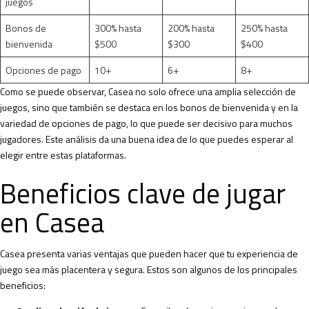
juegos
Bonos de
300% hasta
200% hasta
250% hasta
bienvenida
$500
$300
$400
Opciones de pago
10+
6+
8+
Como se puede observar, Casea no solo ofrece una amplia selección de
juegos, sino que también se destaca en los bonos de bienvenida y en la
variedad de opciones de pago, lo que puede ser decisivo para muchos
jugadores. Este análisis da una buena idea de lo que puedes esperar al
elegir entre estas plataformas.
Beneficios clave de jugar
en Casea
Casea presenta varias ventajas que pueden hacer que tu experiencia de
juego sea más placentera y segura. Estos son algunos de los principales
beneficios: