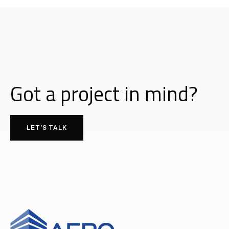
Got a project in mind?
LET’S TALK