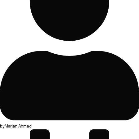
by
Marjan Ahmed