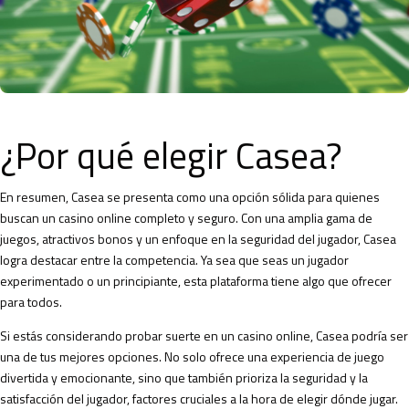
¿Por qué elegir Casea?
En resumen, Casea se presenta como una opción sólida para quienes
buscan un casino online completo y seguro. Con una amplia gama de
juegos, atractivos bonos y un enfoque en la seguridad del jugador, Casea
logra destacar entre la competencia. Ya sea que seas un jugador
experimentado o un principiante, esta plataforma tiene algo que ofrecer
para todos.
Si estás considerando probar suerte en un casino online, Casea podría ser
una de tus mejores opciones. No solo ofrece una experiencia de juego
divertida y emocionante, sino que también prioriza la seguridad y la
satisfacción del jugador, factores cruciales a la hora de elegir dónde jugar.