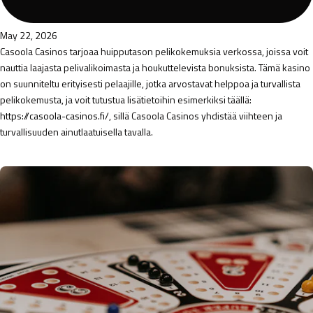
May 22, 2026
Casoola Casinos tarjoaa huipputason pelikokemuksia verkossa, joissa voit
nauttia laajasta pelivalikoimasta ja houkuttelevista bonuksista. Tämä kasino
on suunniteltu erityisesti pelaajille, jotka arvostavat helppoa ja turvallista
pelikokemusta, ja voit tutustua lisätietoihin esimerkiksi täällä:
https://casoola-casinos.fi/
, sillä Casoola Casinos yhdistää viihteen ja
turvallisuuden ainutlaatuisella tavalla.