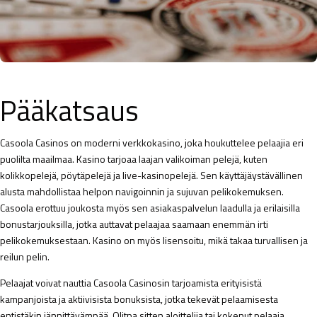
Pääkatsaus
Casoola Casinos on moderni verkkokasino, joka houkuttelee pelaajia eri
puolilta maailmaa. Kasino tarjoaa laajan valikoiman pelejä, kuten
kolikkopelejä, pöytäpelejä ja live-kasinopelejä. Sen käyttäjäystävällinen
alusta mahdollistaa helpon navigoinnin ja sujuvan pelikokemuksen.
Casoola erottuu joukosta myös sen asiakaspalvelun laadulla ja erilaisilla
bonustarjouksilla, jotka auttavat pelaajaa saamaan enemmän irti
pelikokemuksestaan. Kasino on myös lisensoitu, mikä takaa turvallisen ja
reilun pelin.
Pelaajat voivat nauttia Casoola Casinosin tarjoamista erityisistä
kampanjoista ja aktiivisista bonuksista, jotka tekevät pelaamisesta
entistäkin jännittävämpää. Olitpa sitten aloittelija tai kokenut pelaaja,