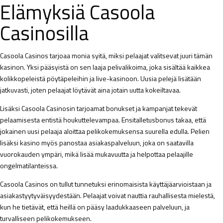
Elämyksiä Casoola
Casinosilla
Casoola Casinos tarjoaa monia syitä, miksi pelaajat valitsevat juuri tämän
kasinon. Yksi pääsyistä on sen laaja pelivalikoima, joka sisältää kaikkea
kolikkopeleistä pöytäpeleihin ja live-kasinoon. Uusia pelejä lisätään
jatkuvasti, joten pelaajat löytävät aina jotain uutta kokeiltavaa.
Lisäksi Casoola Casinosin tarjoamat bonukset ja kampanjat tekevät
pelaamisesta entistä houkuttelevampaa. Ensitalletusbonus takaa, että
jokainen uusi pelaaja aloittaa pelikokemuksensa suurella edulla. Pelien
lisäksi kasino myös panostaa asiakaspalveluun, joka on saatavilla
vuorokauden ympäri, mikä lisää mukavuutta ja helpottaa pelaajille
ongelmatilanteissa.
Casoola Casinos on tullut tunnetuksi erinomaisista käyttäjäarvioistaan ja
asiakastyytyväisyydestään. Pelaajat voivat nauttia rauhallisesta mielestä,
kun he tietävät, että heillä on pääsy laadukkaaseen palveluun, ja
turvalliseen pelikokemukseen.