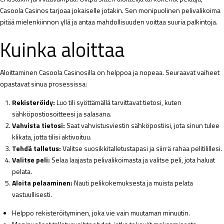
Casoola Casinos tarjoaa jokaiselle jotakin. Sen monipuolinen pelivalikoima
pitää mielenkiinnon yllä ja antaa mahdollisuuden voittaa suuria palkintoja.
Kuinka aloittaa
Aloittaminen Casoola Casinosilla on helppoa ja nopeaa. Seuraavat vaiheet
opastavat sinua prosessissa:
Rekisteröidy:
Luo tili syöttämällä tarvittavat tietosi, kuten
sähköpostiosoitteesi ja salasana.
Vahvista tietosi:
Saat vahvistusviestin sähköpostiisi, jota sinun tulee
klikata, jotta tilisi aktivoituu.
Tehdä talletus:
Valitse suosikkitalletustapasi ja siirrä rahaa pelitilillesi.
Valitse peli:
Selaa laajasta pelivalikoimasta ja valitse peli, jota haluat
pelata.
Aloita pelaaminen:
Nauti pelikokemuksesta ja muista pelata
vastuullisesti.
Helppo rekisteröityminen, joka vie vain muutaman minuutin.