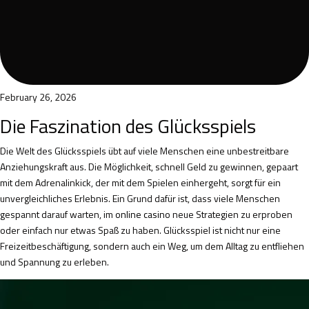
February 26, 2026
Die Faszination des Glücksspiels
Die Welt des Glücksspiels übt auf viele Menschen eine unbestreitbare
Anziehungskraft aus. Die Möglichkeit, schnell Geld zu gewinnen, gepaart
mit dem Adrenalinkick, der mit dem Spielen einhergeht, sorgt für ein
unvergleichliches Erlebnis. Ein Grund dafür ist, dass viele Menschen
gespannt darauf warten, im
online casino
neue Strategien zu erproben
oder einfach nur etwas Spaß zu haben. Glücksspiel ist nicht nur eine
Freizeitbeschäftigung, sondern auch ein Weg, um dem Alltag zu entfliehen
und Spannung zu erleben.