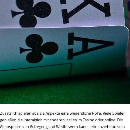
Zusätzlich spielen soziale Aspekte eine wesentliche Rolle. Viele Spieler
genießen die Interaktion mit anderen, sei es im Casino oder online. Die
Atmosphäre von Aufregung und Wettbewerb kann sehr anziehend sein,