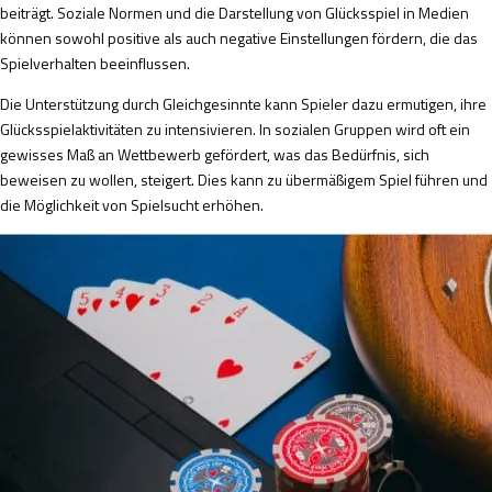
beiträgt. Soziale Normen und die Darstellung von Glücksspiel in Medien
können sowohl positive als auch negative Einstellungen fördern, die das
Spielverhalten beeinflussen.
Die Unterstützung durch Gleichgesinnte kann Spieler dazu ermutigen, ihre
Glücksspielaktivitäten zu intensivieren. In sozialen Gruppen wird oft ein
gewisses Maß an Wettbewerb gefördert, was das Bedürfnis, sich
beweisen zu wollen, steigert. Dies kann zu übermäßigem Spiel führen und
die Möglichkeit von Spielsucht erhöhen.