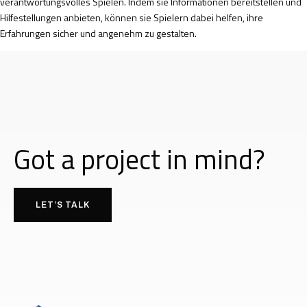
verantwortungsvolles Spielen. Indem sie Informationen bereitstellen und
Hilfestellungen anbieten, können sie Spielern dabei helfen, ihre
Erfahrungen sicher und angenehm zu gestalten.
Got a project in mind?
LET’S TALK