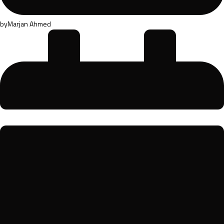
by
Marjan Ahmed