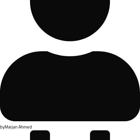
by
Marjan Ahmed