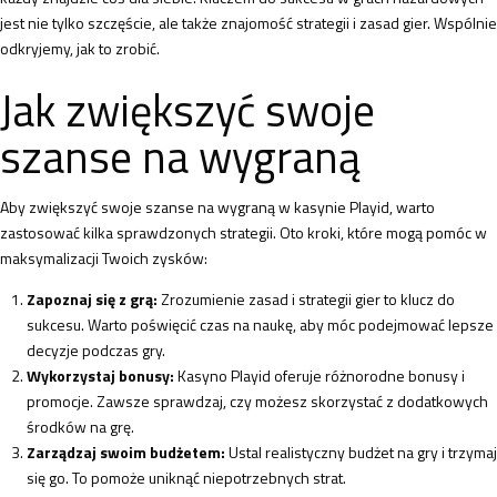
jest nie tylko szczęście, ale także znajomość strategii i zasad gier. Wspólnie
odkryjemy, jak to zrobić.
Jak zwiększyć swoje
szanse na wygraną
Aby zwiększyć swoje szanse na wygraną w kasynie Playid, warto
zastosować kilka sprawdzonych strategii. Oto kroki, które mogą pomóc w
maksymalizacji Twoich zysków:
Zapoznaj się z grą:
Zrozumienie zasad i strategii gier to klucz do
sukcesu. Warto poświęcić czas na naukę, aby móc podejmować lepsze
decyzje podczas gry.
Wykorzystaj bonusy:
Kasyno Playid oferuje różnorodne bonusy i
promocje. Zawsze sprawdzaj, czy możesz skorzystać z dodatkowych
środków na grę.
Zarządzaj swoim budżetem:
Ustal realistyczny budżet na gry i trzymaj
się go. To pomoże uniknąć niepotrzebnych strat.