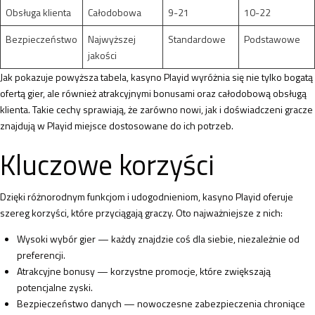
Obsługa klienta
Całodobowa
9-21
10-22
Bezpieczeństwo
Najwyższej
Standardowe
Podstawowe
jakości
Jak pokazuje powyższa tabela, kasyno Playid wyróżnia się nie tylko bogatą
ofertą gier, ale również atrakcyjnymi bonusami oraz całodobową obsługą
klienta. Takie cechy sprawiają, że zarówno nowi, jak i doświadczeni gracze
znajdują w Playid miejsce dostosowane do ich potrzeb.
Kluczowe korzyści
Dzięki różnorodnym funkcjom i udogodnieniom, kasyno Playid oferuje
szereg korzyści, które przyciągają graczy. Oto najważniejsze z nich:
Wysoki wybór gier — każdy znajdzie coś dla siebie, niezależnie od
preferencji.
Atrakcyjne bonusy — korzystne promocje, które zwiększają
potencjalne zyski.
Bezpieczeństwo danych — nowoczesne zabezpieczenia chroniące