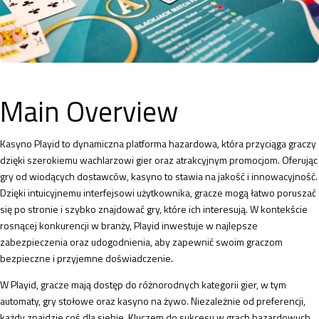
Main Overview
Kasyno Playid to dynamiczna platforma hazardowa, która przyciąga graczy
dzięki szerokiemu wachlarzowi gier oraz atrakcyjnym promocjom. Oferując
gry od wiodących dostawców, kasyno to stawia na jakość i innowacyjność.
Dzięki intuicyjnemu interfejsowi użytkownika, gracze mogą łatwo poruszać
się po stronie i szybko znajdować gry, które ich interesują. W kontekście
rosnącej konkurencji w branży, Playid inwestuje w najlepsze
zabezpieczenia oraz udogodnienia, aby zapewnić swoim graczom
bezpieczne i przyjemne doświadczenie.
W Playid, gracze mają dostęp do różnorodnych kategorii gier, w tym
automaty, gry stołowe oraz kasyno na żywo. Niezależnie od preferencji,
każdy znajdzie coś dla siebie. Kluczem do sukcesu w grach hazardowych