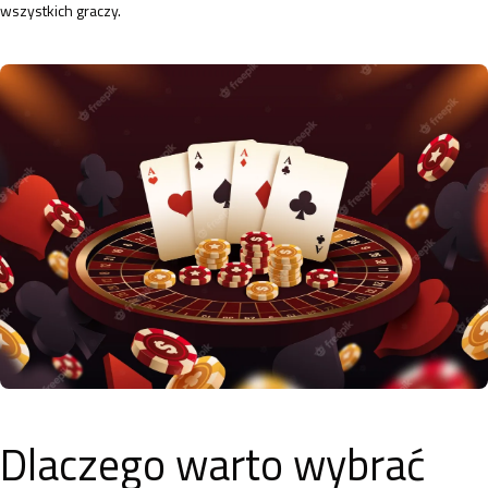
wszystkich graczy.
Dlaczego warto wybrać