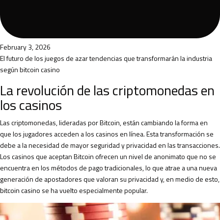
February 3, 2026
El futuro de los juegos de azar tendencias que transformarán la industria
según bitcoin casino
La revolución de las criptomonedas en
los casinos
Las criptomonedas, lideradas por Bitcoin, están cambiando la forma en
que los jugadores acceden a los casinos en línea. Esta transformación se
debe a la necesidad de mayor seguridad y privacidad en las transacciones.
Los casinos que aceptan Bitcoin ofrecen un nivel de anonimato que no se
encuentra en los métodos de pago tradicionales, lo que atrae a una nueva
generación de apostadores que valoran su privacidad y, en medio de esto,
bitcoin casino
se ha vuelto especialmente popular.