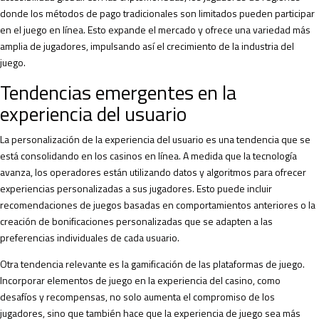
donde los métodos de pago tradicionales son limitados pueden participar
en el juego en línea. Esto expande el mercado y ofrece una variedad más
amplia de jugadores, impulsando así el crecimiento de la industria del
juego.
Tendencias emergentes en la
experiencia del usuario
La personalización de la experiencia del usuario es una tendencia que se
está consolidando en los casinos en línea. A medida que la tecnología
avanza, los operadores están utilizando datos y algoritmos para ofrecer
experiencias personalizadas a sus jugadores. Esto puede incluir
recomendaciones de juegos basadas en comportamientos anteriores o la
creación de bonificaciones personalizadas que se adapten a las
preferencias individuales de cada usuario.
Otra tendencia relevante es la gamificación de las plataformas de juego.
Incorporar elementos de juego en la experiencia del casino, como
desafíos y recompensas, no solo aumenta el compromiso de los
jugadores, sino que también hace que la experiencia de juego sea más