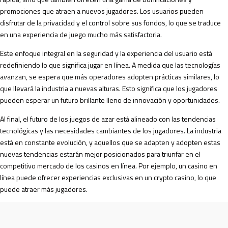
promociones que atraen a nuevos jugadores. Los usuarios pueden
disfrutar de la privacidad y el control sobre sus fondos, lo que se traduce
en una experiencia de juego mucho más satisfactoria.
Este enfoque integral en la seguridad y la experiencia del usuario está
redefiniendo lo que significa jugar en línea. A medida que las tecnologías
avanzan, se espera que más operadores adopten prácticas similares, lo
que llevará la industria a nuevas alturas. Esto significa que los jugadores
pueden esperar un futuro brillante lleno de innovación y oportunidades.
Al final, el futuro de los juegos de azar está alineado con las tendencias
tecnológicas y las necesidades cambiantes de los jugadores. La industria
está en constante evolución, y aquellos que se adapten y adopten estas
nuevas tendencias estarán mejor posicionados para triunfar en el
competitivo mercado de los casinos en línea. Por ejemplo, un casino en
línea puede ofrecer experiencias exclusivas en un crypto casino, lo que
puede atraer más jugadores.