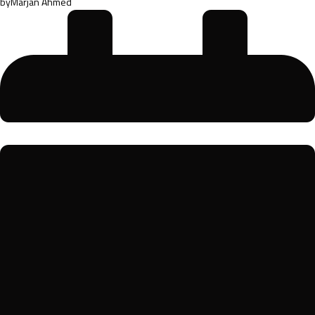
by
Marjan Ahmed