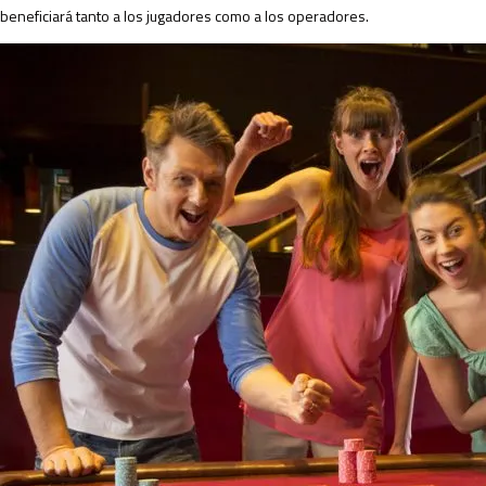
beneficiará tanto a los jugadores como a los operadores.