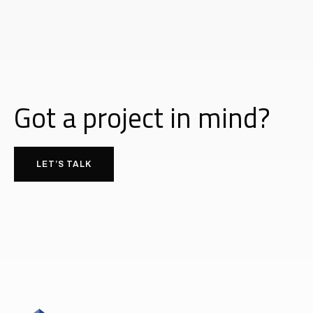
Got a project in mind?
LET’S TALK