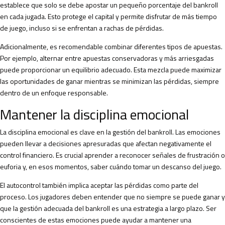
establece que solo se debe apostar un pequeño porcentaje del bankroll
en cada jugada. Esto protege el capital y permite disfrutar de más tiempo
de juego, incluso si se enfrentan a rachas de pérdidas.
Adicionalmente, es recomendable combinar diferentes tipos de apuestas.
Por ejemplo, alternar entre apuestas conservadoras y más arriesgadas
puede proporcionar un equilibrio adecuado. Esta mezcla puede maximizar
las oportunidades de ganar mientras se minimizan las pérdidas, siempre
dentro de un enfoque responsable.
Mantener la disciplina emocional
La disciplina emocional es clave en la gestión del bankroll. Las emociones
pueden llevar a decisiones apresuradas que afectan negativamente el
control financiero. Es crucial aprender a reconocer señales de frustración o
euforia y, en esos momentos, saber cuándo tomar un descanso del juego.
El autocontrol también implica aceptar las pérdidas como parte del
proceso. Los jugadores deben entender que no siempre se puede ganar y
que la gestión adecuada del bankroll es una estrategia a largo plazo. Ser
conscientes de estas emociones puede ayudar a mantener una