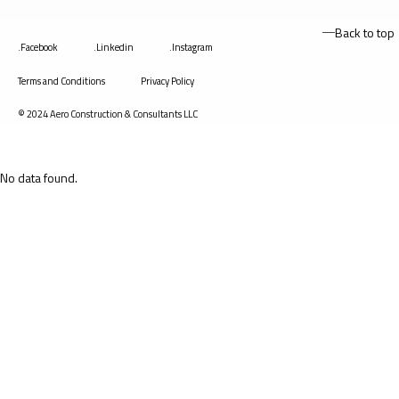
Back to top
.Facebook
.Linkedin
.Instagram
Terms and Conditions
Privacy Policy
© 2024 Aero Construction & Consultants LLC
No data found.