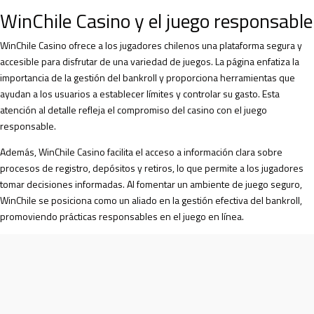
WinChile Casino y el juego responsable
WinChile Casino ofrece a los jugadores chilenos una plataforma segura y
accesible para disfrutar de una variedad de juegos. La página enfatiza la
importancia de la gestión del bankroll y proporciona herramientas que
ayudan a los usuarios a establecer límites y controlar su gasto. Esta
atención al detalle refleja el compromiso del casino con el juego
responsable.
Además, WinChile Casino facilita el acceso a información clara sobre
procesos de registro, depósitos y retiros, lo que permite a los jugadores
tomar decisiones informadas. Al fomentar un ambiente de juego seguro,
WinChile se posiciona como un aliado en la gestión efectiva del bankroll,
promoviendo prácticas responsables en el juego en línea.