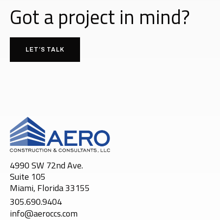
Got a project in mind?
LET’S TALK
4990 SW 72nd Ave.
Suite 105
Miami, Florida 33155
305.690.9404
info@aeroccs.com