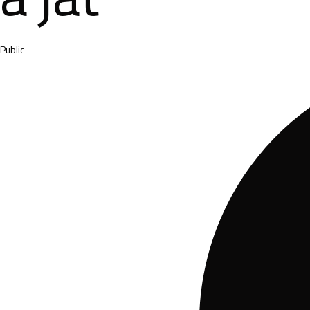
Category
Public