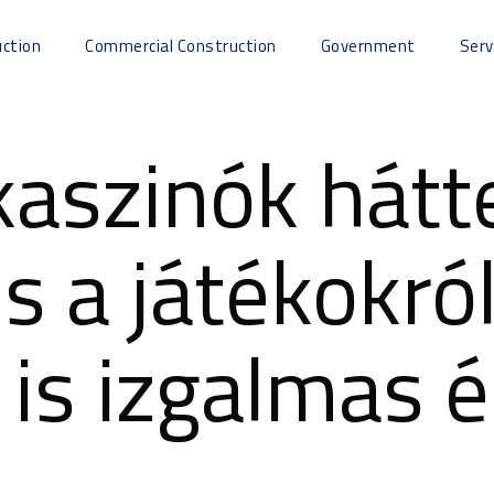
uction
Commercial Construction
Government
Serv
kaszinók hátt
s a játékokró
 is izgalmas é