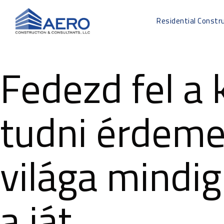
Residential Constr
Fedezd fel a 
tudni érdeme
világa mindig
a ját