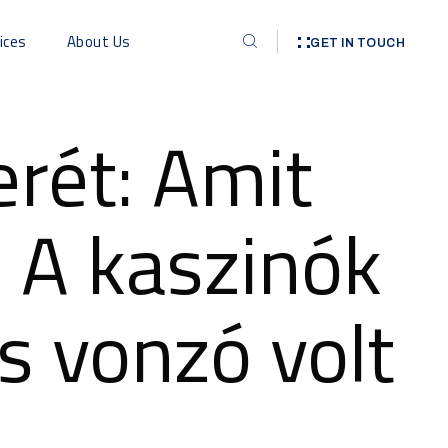
ices
About Us
GET IN TOUCH
erét: Amit
l A kaszinók
s vonzó volt