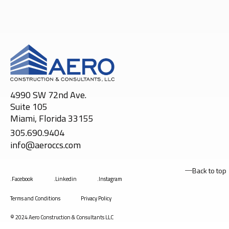
4990 SW 72nd Ave.
Suite 105
Miami, Florida 33155
305.690.9404
info@aeroccs.com
Back to top
.Facebook
.Linkedin
.Instagram
Terms and Conditions
Privacy Policy
© 2024 Aero Construction & Consultants LLC