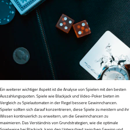
Ein weiterer wichtiger Aspekt ist die Analyse von Spielen mit den besten
Auszahlungsquoten. Spiele wie Blackjack und Video-Poker bieten im
Vergleich zu Spielautomaten in der Regel bessere Gewinnchancen.
Spieler sollten sich darauf konzentrieren, diese Spiele zu meistern und ihr
Wissen kontinuierlich zu erweitern, um die Gewinnchancen zu
maximieren. Das Verständnis von Grundstrategien, wie die optimale
Spielweise bei Blackjack, kann den Unterschied zwischen Gewinn und