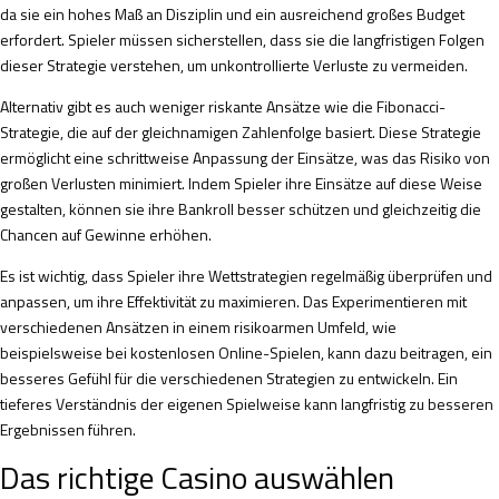
da sie ein hohes Maß an Disziplin und ein ausreichend großes Budget
erfordert. Spieler müssen sicherstellen, dass sie die langfristigen Folgen
dieser Strategie verstehen, um unkontrollierte Verluste zu vermeiden.
Alternativ gibt es auch weniger riskante Ansätze wie die Fibonacci-
Strategie, die auf der gleichnamigen Zahlenfolge basiert. Diese Strategie
ermöglicht eine schrittweise Anpassung der Einsätze, was das Risiko von
großen Verlusten minimiert. Indem Spieler ihre Einsätze auf diese Weise
gestalten, können sie ihre Bankroll besser schützen und gleichzeitig die
Chancen auf Gewinne erhöhen.
Es ist wichtig, dass Spieler ihre Wettstrategien regelmäßig überprüfen und
anpassen, um ihre Effektivität zu maximieren. Das Experimentieren mit
verschiedenen Ansätzen in einem risikoarmen Umfeld, wie
beispielsweise bei kostenlosen Online-Spielen, kann dazu beitragen, ein
besseres Gefühl für die verschiedenen Strategien zu entwickeln. Ein
tieferes Verständnis der eigenen Spielweise kann langfristig zu besseren
Ergebnissen führen.
Das richtige Casino auswählen