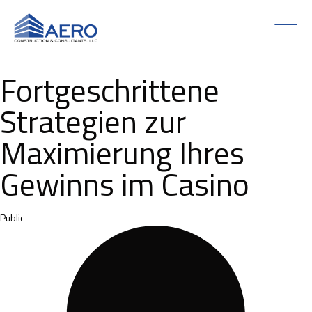
Residential
Commercial 
Fortgeschrittene
Strategien zur
Maximierung Ihres
Gewinns im Casino
Category
Public