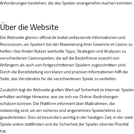
Anforderungen bestehen, die das Spielen unangenehm machen könnten.
Über die Website
Die Webseite glorion-official.de bietet umfassende Informationen und
Ressourcen, um Spielern bei der Maximierung ihrer Gewinne im Casino zu
helfen. Hier finden Nutzer wertvolle Tipps, Strategien und Analysen zu
verschiedenen Casinospielen, die auf die Bedürfnisse sowohl von
Anfängern als auch von fortgeschrittenen Spielern zugeschnitten sind.
Durch die Bereitstellung von klaren und präzisen Informationen hilft die
Seite, das Verständnis für die verschiedenen Spiele zu vertiefen.
Zusätzlich legt die Webseite großen Wert auf Sicherheit im Internet. Spieler
erhalten wichtige Hinweise, wie sie sich vor Online-Bedrohungen
schützen können. Die Plattform informiert über Maßnahmen, die
notwendig sind, um ein sicheres und angenehmes Spielerlebnis zu
gewährleisten. Dies ist besonders wichtig in der heutigen Zeit, in der viele
Spiele online stattfinden und die Sicherheit der Spieler oberste Priorität
hat.