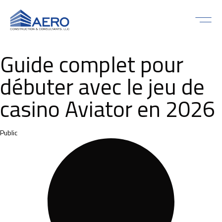
Residential
Commercial 
Guide complet pour
débuter avec le jeu de
casino Aviator en 2026
Category
Public