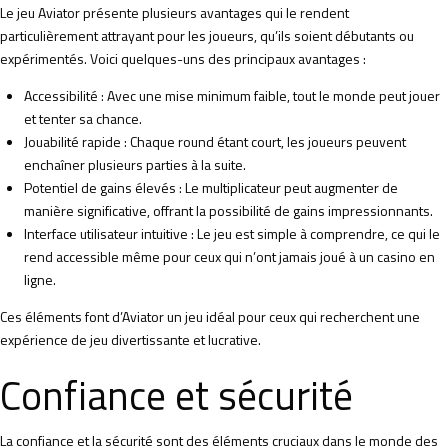
Le jeu Aviator présente plusieurs avantages qui le rendent
particulièrement attrayant pour les joueurs, qu’ils soient débutants ou
expérimentés. Voici quelques-uns des principaux avantages :
Accessibilité : Avec une mise minimum faible, tout le monde peut jouer
et tenter sa chance.
Jouabilité rapide : Chaque round étant court, les joueurs peuvent
enchaîner plusieurs parties à la suite.
Potentiel de gains élevés : Le multiplicateur peut augmenter de
manière significative, offrant la possibilité de gains impressionnants.
Interface utilisateur intuitive : Le jeu est simple à comprendre, ce qui le
rend accessible même pour ceux qui n’ont jamais joué à un casino en
ligne.
Ces éléments font d’Aviator un jeu idéal pour ceux qui recherchent une
expérience de jeu divertissante et lucrative.
Confiance et sécurité
La confiance et la sécurité sont des éléments cruciaux dans le monde des