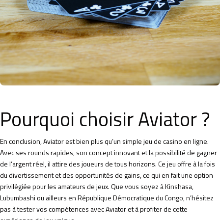
Pourquoi choisir Aviator ?
En conclusion, Aviator est bien plus qu’un simple jeu de casino en ligne.
Avec ses rounds rapides, son concept innovant et la possibilité de gagner
de l’argent réel, il attire des joueurs de tous horizons. Ce jeu offre à la fois
du divertissement et des opportunités de gains, ce qui en fait une option
privilégiée pour les amateurs de jeux. Que vous soyez à Kinshasa,
Lubumbashi ou ailleurs en République Démocratique du Congo, n’hésitez
pas à tester vos compétences avec Aviator et à profiter de cette