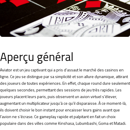
Aperçu général
Aviator est un jeu captivant qui a pris d’assaut le marché des casinos en
ligne. Ce jeu se distingue par sa simplicité et son allure dynamique, attirant
des joueurs de toutes expériences. En effet, chaque round dure seulement
quelques secondes, permettant des sessions de jeu très rapides. Les
joueurs placent leurs paris, puis observent un avion virtuel s’élever,
augmentant un multiplicateur jusqu’à ce qu’il disparaisse. À ce moment-là,
ils doivent choisir le bon instant pour encaisser leurs gains avant que
l’avion ne s’écrase. Ce gameplay rapide et palpitant en fait un choix
populaire dans des villes comme Kinshasa, Lubumbashi, Goma et Matadi.