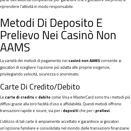
riprendere l’attività in modo responsabile.
Metodi Di Deposito E
Prelievo Nei Casinò Non
AAMS
La varietà dei metodi di pagamento nei
casinò non AAMS
consente ai
giocatori di scegliere l’opzione più adatta alle proprie esigenze,
privilegiando velocità, sicurezza o anonimato.
Carte Di Credito/Debito
Le
carte di credito
e
debito
come Visa e MasterCard sono tra i metodi più
diffusi grazie alla loro facilità d’uso e affidabilità. Questi metodi offrono
transazioni rapide e sicure, sia per i
depositi
che per i
prelievi
.
L’utilizzo di tali carte è ampiamente accettato e garantisce ai giocatori
un’opzione familiare e consolidata nel mondo delle transazioni finanziarie