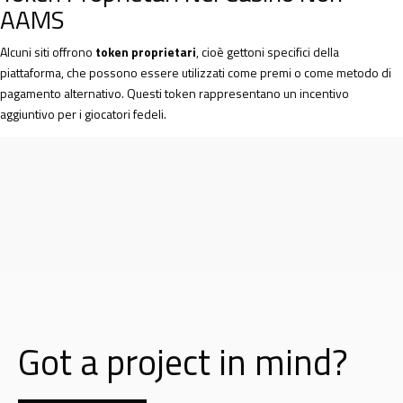
AAMS
Alcuni siti offrono
token proprietari
, cioè gettoni specifici della
piattaforma, che possono essere utilizzati come premi o come metodo di
pagamento alternativo. Questi token rappresentano un incentivo
aggiuntivo per i giocatori fedeli.
Got a project in mind?