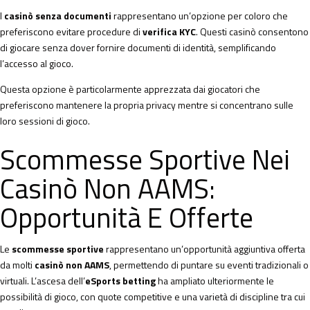
I
casinò senza documenti
rappresentano un’opzione per coloro che
preferiscono evitare procedure di
verifica KYC
. Questi casinò consentono
di giocare senza dover fornire documenti di identità, semplificando
l’accesso al gioco.
Questa opzione è particolarmente apprezzata dai giocatori che
preferiscono mantenere la propria privacy mentre si concentrano sulle
loro sessioni di gioco.
Scommesse Sportive Nei
Casinò Non AAMS:
Opportunità E Offerte
Le
scommesse sportive
rappresentano un’opportunità aggiuntiva offerta
da molti
casinò non AAMS
, permettendo di puntare su eventi tradizionali o
virtuali. L’ascesa dell’
eSports betting
ha ampliato ulteriormente le
possibilità di gioco, con quote competitive e una varietà di discipline tra cui