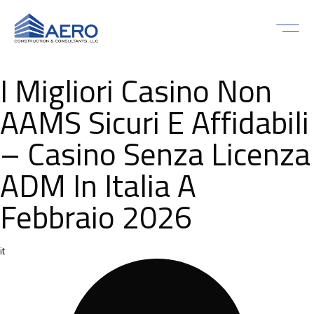
Residential
Commercial 
I Migliori Casino Non
AAMS Sicuri E Affidabili
– Casino Senza Licenza
ADM In Italia A
Febbraio 2026
Category
it