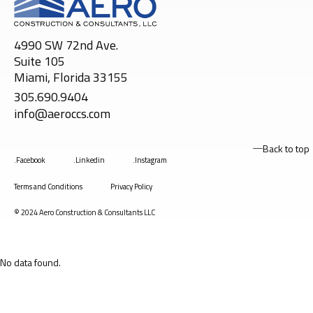
4990 SW 72nd Ave.
Suite 105
Miami, Florida 33155
305.690.9404
info@aeroccs.com
Back to top
.Facebook
.Linkedin
.Instagram
Terms and Conditions
Privacy Policy
© 2024 Aero Construction & Consultants LLC
No data found.