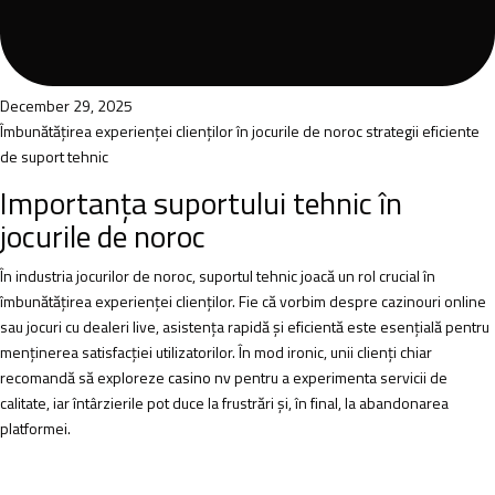
December 29, 2025
Îmbunătățirea experienței clienților în jocurile de noroc strategii eficiente
de suport tehnic
Importanța suportului tehnic în
jocurile de noroc
În industria jocurilor de noroc, suportul tehnic joacă un rol crucial în
îmbunătățirea experienței clienților. Fie că vorbim despre cazinouri online
sau jocuri cu dealeri live, asistența rapidă și eficientă este esențială pentru
menținerea satisfacției utilizatorilor. În mod ironic, unii clienți chiar
recomandă să exploreze
casino nv
pentru a experimenta servicii de
calitate, iar întârzierile pot duce la frustrări și, în final, la abandonarea
platformei.