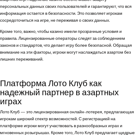
персональных данных своих пользователей и гарантируют, что вся
информация остается в безопасности. Это позволяет игрокам
сосредоточиться на игре, не переживая о своих данных.
Кроме того, важно, чтобы казино имели прозрачные условия и
правила. Лицензированные операторы следят за соблюдением
законов и стандартов, что делает игру более безопасной. Обращая
внимание на эти факторы, игроки могут наслаждаться азартом без
лишних переживаний.
Платформа Лото Клуб как
надежный партнер в азартных
играх
Лото Клуб — это лицензированная онлайн-лотерея, предлагающая
игрокам широкий спектр возможностей. С регистрацией на
платформе игроки могут участвовать в разнообразных играх и
мгновенных розыгрышах. Кроме того, Лото Клуб предлагает щедрые