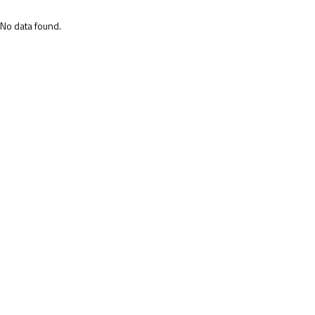
No data found.