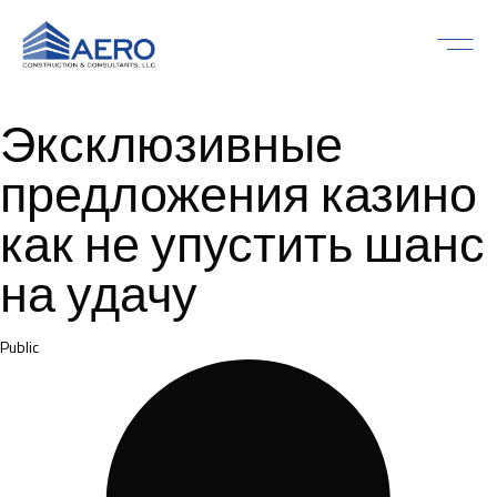
Residential
Commercial 
Эксклюзивные
предложения казино
как не упустить шанс
на удачу
Category
Public