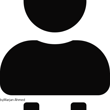
by
Marjan Ahmed