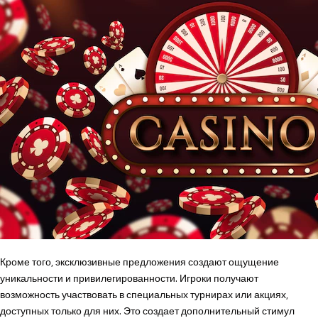
Кроме того, эксклюзивные предложения создают ощущение
уникальности и привилегированности. Игроки получают
возможность участвовать в специальных турнирах или акциях,
доступных только для них. Это создает дополнительный стимул