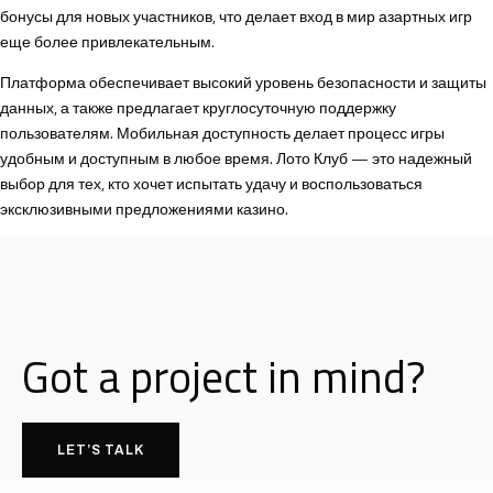
бонусы для новых участников, что делает вход в мир азартных игр
еще более привлекательным.
Платформа обеспечивает высокий уровень безопасности и защиты
данных, а также предлагает круглосуточную поддержку
пользователям. Мобильная доступность делает процесс игры
удобным и доступным в любое время. Лото Клуб — это надежный
выбор для тех, кто хочет испытать удачу и воспользоваться
эксклюзивными предложениями казино.
Got a project in mind?
LET’S TALK