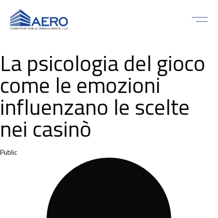
Residential
Commercial 
La psicologia del gioco
come le emozioni
influenzano le scelte
nei casinò
Category
Public