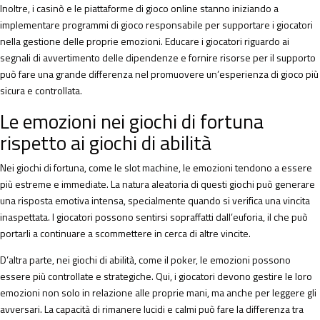
Inoltre, i casinò e le piattaforme di gioco online stanno iniziando a
implementare programmi di gioco responsabile per supportare i giocatori
nella gestione delle proprie emozioni. Educare i giocatori riguardo ai
segnali di avvertimento delle dipendenze e fornire risorse per il supporto
può fare una grande differenza nel promuovere un’esperienza di gioco più
sicura e controllata.
Le emozioni nei giochi di fortuna
rispetto ai giochi di abilità
Nei giochi di fortuna, come le slot machine, le emozioni tendono a essere
più estreme e immediate. La natura aleatoria di questi giochi può generare
una risposta emotiva intensa, specialmente quando si verifica una vincita
inaspettata. I giocatori possono sentirsi sopraffatti dall’euforia, il che può
portarli a continuare a scommettere in cerca di altre vincite.
D’altra parte, nei giochi di abilità, come il poker, le emozioni possono
essere più controllate e strategiche. Qui, i giocatori devono gestire le loro
emozioni non solo in relazione alle proprie mani, ma anche per leggere gli
avversari. La capacità di rimanere lucidi e calmi può fare la differenza tra