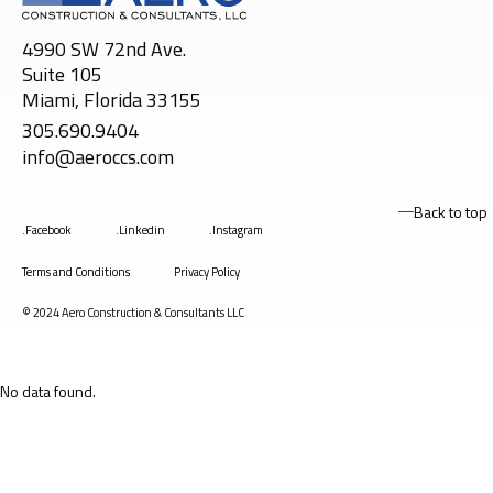
4990 SW 72nd Ave.
Suite 105
Miami, Florida 33155
305.690.9404
info@aeroccs.com
Back to top
.Facebook
.Linkedin
.Instagram
Terms and Conditions
Privacy Policy
© 2024 Aero Construction & Consultants LLC
No data found.