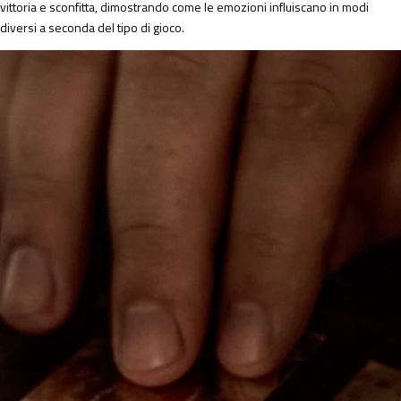
vittoria e sconfitta, dimostrando come le emozioni influiscano in modi
diversi a seconda del tipo di gioco.