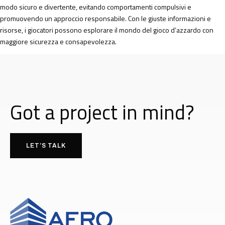
modo sicuro e divertente, evitando comportamenti compulsivi e
promuovendo un approccio responsabile. Con le giuste informazioni e
risorse, i giocatori possono esplorare il mondo del gioco d’azzardo con
maggiore sicurezza e consapevolezza.
Got a project in mind?
LET’S TALK