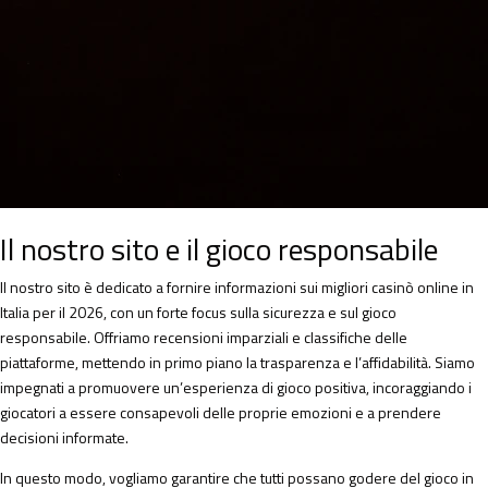
Il nostro sito e il gioco responsabile
Il nostro sito è dedicato a fornire informazioni sui migliori casinò online in
Italia per il 2026, con un forte focus sulla sicurezza e sul gioco
responsabile. Offriamo recensioni imparziali e classifiche delle
piattaforme, mettendo in primo piano la trasparenza e l’affidabilità. Siamo
impegnati a promuovere un’esperienza di gioco positiva, incoraggiando i
giocatori a essere consapevoli delle proprie emozioni e a prendere
decisioni informate.
In questo modo, vogliamo garantire che tutti possano godere del gioco in