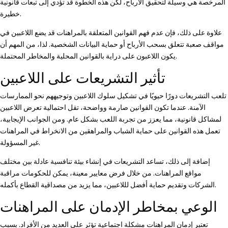
المرخصة هي وسيلة لتحقيق الأرباح، لكن هذه الخطوة قد تؤدي إلى تبعات قانونية
خطيرة.
علاوة على ذلك، فإن عدم فهم القوانين المتعلقة بالمراهنات قد يضع اللاعبين في
مواقف صعبة تتعلق بسحب الأرباح أو حماية البيانات الشخصية. لذا، من المهم أن
يكون اللاعبون على دراية بالقوانين المحلية والمخاطر المحتملة.
تأثير التشريعات على اللاعبين
تلعب التشريعات دورًا حيويًا في تشكيل سلوك اللاعبين وتوجيههم نحو الممارسات
الآمنة. عندما تكون القوانين صارمة وواضحة، تقل احتمالية تعرض اللاعبين
لمشاكل قانونية، مما يعزز من تجربة اللعب بشكل عام. ومن الجوانب الإيجابية،
تعمل هذه القوانين على حماية الشباب والمراهقين من الانخراط في المراهنات
غير المسؤولة.
إضافة إلى ذلك، تساعد التشريعات في إنشاء بيئة تنافسية عادلة بين مختلف
مواقع المراهنات. من خلال فرض معايير معينة، يمكن للحكومات مراقبة
الشركات وتقديم حماية أفضل لللاعبين، مما يزيد من مصداقية القطاع بأكمله.
الوعي بمخاطر الإدمان على المراهنات
تعتبر إدمان المراهنات مشكلة اجتماعية تؤثر على العديد من الأفراد. بسبب