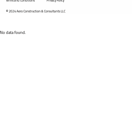
Terms and Conditions
Privacy Policy
© 2024 Aero Construction & Consultants LLC
No data found.