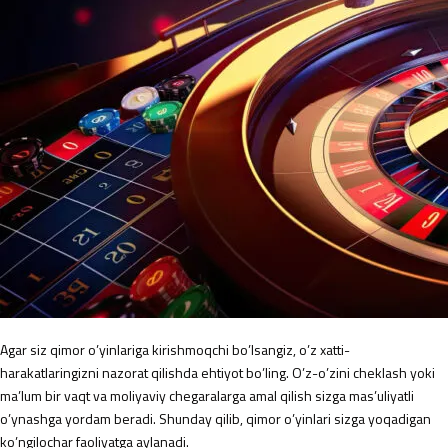
Agar siz qimor o’yinlariga kirishmoqchi bo’lsangiz, o’z xatti-
harakatlaringizni nazorat qilishda ehtiyot bo’ling. O’z-o’zini cheklash yoki
ma’lum bir vaqt va moliyaviy chegaralarga amal qilish sizga mas’uliyatli
o’ynashga yordam beradi. Shunday qilib, qimor o’yinlari sizga yoqadigan
ko’ngilochar faoliyatga aylanadi.