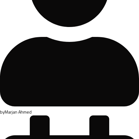
by
Marjan Ahmed