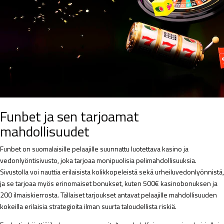
Funbet ja sen tarjoamat
mahdollisuudet
Funbet on suomalaisille pelaajille suunnattu luotettava kasino ja
vedonlyöntisivusto, joka tarjoaa monipuolisia pelimahdollisuuksia.
Sivustolla voi nauttia erilaisista kolikkopeleistä sekä urheiluvedonlyönnistä,
ja se tarjoaa myös erinomaiset bonukset, kuten 500€ kasinobonuksen ja
200 ilmaiskierrosta. Tällaiset tarjoukset antavat pelaajille mahdollisuuden
kokeilla erilaisia strategioita ilman suurta taloudellista riskiä.