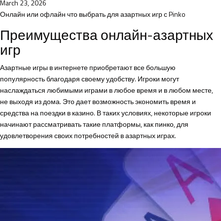
March 23, 2026
Онлайн или офлайн что выбрать для азартных игр с Pinko
Преимущества онлайн-азартных
игр
Азартные игры в интернете приобретают все большую
популярность благодаря своему удобству. Игроки могут
наслаждаться любимыми играми в любое время и в любом месте,
не выходя из дома. Это дает возможность экономить время и
средства на поездки в казино. В таких условиях, некоторые игроки
начинают рассматривать такие платформы, как
пинко
, для
удовлетворения своих потребностей в азартных играх.