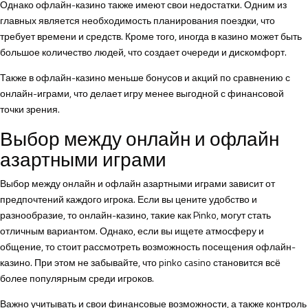
Однако офлайн-казино также имеют свои недостатки. Одним из
главных является необходимость планирования поездки, что
требует времени и средств. Кроме того, иногда в казино может быть
большое количество людей, что создает очереди и дискомфорт.
Также в офлайн-казино меньше бонусов и акций по сравнению с
онлайн-играми, что делает игру менее выгодной с финансовой
точки зрения.
Выбор между онлайн и офлайн
азартными играми
Выбор между онлайн и офлайн азартными играми зависит от
предпочтений каждого игрока. Если вы цените удобство и
разнообразие, то онлайн-казино, такие как Pinko, могут стать
отличным вариантом. Однако, если вы ищете атмосферу и
общение, то стоит рассмотреть возможность посещения офлайн-
казино. При этом не забывайте, что pinko casino становится всё
более популярным среди игроков.
Важно учитывать и свои финансовые возможности, а также контроль