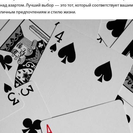
над азартом. Лучший выбор — это тот, который соответствует вашим
личным предпочтениям и стилю жизни.