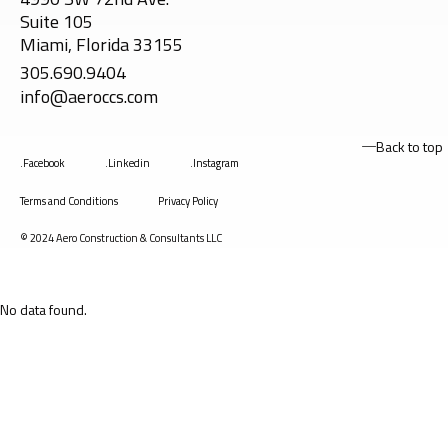
Suite 105
Miami, Florida 33155
305.690.9404
info@aeroccs.com
Back to top
.Facebook
.Linkedin
.Instagram
Terms and Conditions
Privacy Policy
© 2024 Aero Construction & Consultants LLC
No data found.