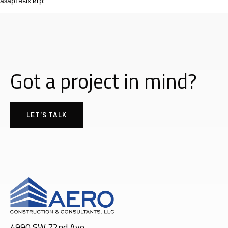
азартных игр!
Got a project in mind?
LET’S TALK
4990 SW 72nd Ave.