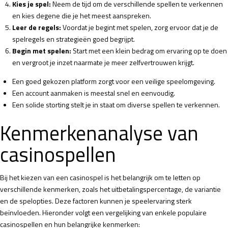
Kies je spel:
Neem de tijd om de verschillende spellen te verkennen
en kies degene die je het meest aanspreken.
Leer de regels:
Voordat je begint met spelen, zorg ervoor dat je de
spelregels en strategieën goed begrijpt.
Begin met spelen:
Start met een klein bedrag om ervaring op te doen
en vergroot je inzet naarmate je meer zelfvertrouwen krijgt.
Een goed gekozen platform zorgt voor een veilige speelomgeving.
Een account aanmaken is meestal snel en eenvoudig.
Een solide storting stelt je in staat om diverse spellen te verkennen.
Kenmerkenanalyse van
casinospellen
Bij het kiezen van een casinospel is het belangrijk om te letten op
verschillende kenmerken, zoals het uitbetalingspercentage, de variantie
en de spelopties. Deze factoren kunnen je speelervaring sterk
beïnvloeden. Hieronder volgt een vergelijking van enkele populaire
casinospellen en hun belangrijke kenmerken: