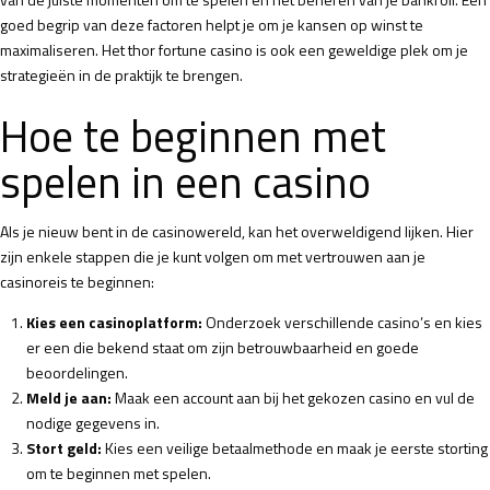
goed begrip van deze factoren helpt je om je kansen op winst te
maximaliseren. Het thor fortune casino is ook een geweldige plek om je
strategieën in de praktijk te brengen.
Hoe te beginnen met
spelen in een casino
Als je nieuw bent in de casinowereld, kan het overweldigend lijken. Hier
zijn enkele stappen die je kunt volgen om met vertrouwen aan je
casinoreis te beginnen:
Kies een casinoplatform:
Onderzoek verschillende casino’s en kies
er een die bekend staat om zijn betrouwbaarheid en goede
beoordelingen.
Meld je aan:
Maak een account aan bij het gekozen casino en vul de
nodige gegevens in.
Stort geld:
Kies een veilige betaalmethode en maak je eerste storting
om te beginnen met spelen.