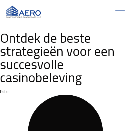
Residential
Commercial 
Ontdek de beste
strategieën voor een
succesvolle
casinobeleving
Category
Public