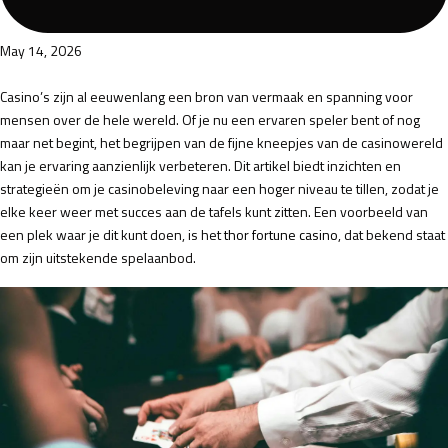
May 14, 2026
Casino’s zijn al eeuwenlang een bron van vermaak en spanning voor
mensen over de hele wereld. Of je nu een ervaren speler bent of nog
maar net begint, het begrijpen van de fijne kneepjes van de casinowereld
kan je ervaring aanzienlijk verbeteren. Dit artikel biedt inzichten en
strategieën om je casinobeleving naar een hoger niveau te tillen, zodat je
elke keer weer met succes aan de tafels kunt zitten. Een voorbeeld van
een plek waar je dit kunt doen, is het
thor fortune casino
, dat bekend staat
om zijn uitstekende spelaanbod.