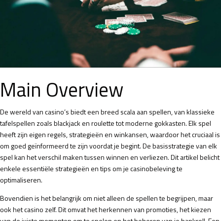
Main Overview
De wereld van casino’s biedt een breed scala aan spellen, van klassieke
tafelspellen zoals blackjack en roulette tot moderne gokkasten. Elk spel
heeft zijn eigen regels, strategieën en winkansen, waardoor het cruciaal is
om goed geïnformeerd te zijn voordat je begint. De basisstrategie van elk
spel kan het verschil maken tussen winnen en verliezen. Dit artikel belicht
enkele essentiële strategieën en tips om je casinobeleving te
optimaliseren.
Bovendien is het belangrijk om niet alleen de spellen te begrijpen, maar
ook het casino zelf. Dit omvat het herkennen van promoties, het kiezen
van de juiste momenten om te spelen en het beheren van je bankroll. Een