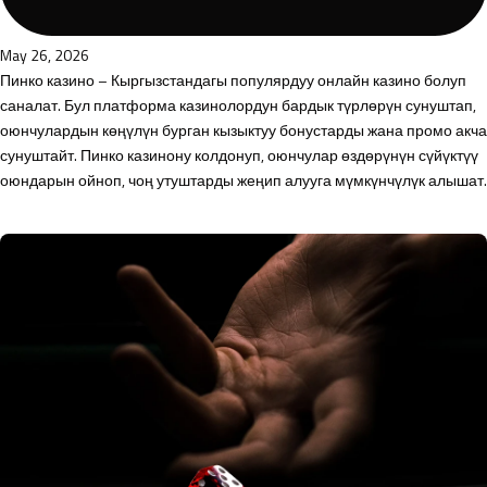
May 26, 2026
Пинко казино – Кыргызстандагы популярдуу онлайн казино болуп
саналат. Бул платформа казинолордун бардык түрлөрүн сунуштап,
оюнчулардын көңүлүн бурган кызыктуу бонустарды жана промо акча
сунуштайт. Пинко казинону колдонуп, оюнчулар өздөрүнүн сүйүктүү
оюндарын ойноп, чоң утуштарды жеңип алууга мүмкүнчүлүк алышат.