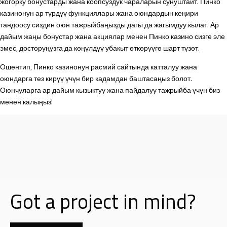
жогорку бонустарды жана коопсуздук чараларын сунуштайт. Пинко
казинонун ар түрдүү функциялары жана оюндардын кеңири
тандоосу сиздин оюн тажрыйбаңызды дагы да жагымдуу кылат. Ар
дайым жаңы бонустар жана акциялар менен Пинко казино сизге эле
эмес, досторуңузга да көңүлдүү убакыт өткөрүүгө шарт түзөт.
Ошентип, Пинко казинонун расмий сайтында катталуу жана
оюндарга тез кирүү үчүн бир кадамдан баштасаңыз болот.
Оюнчуларга ар дайым кызыктуу жана пайдалуу тажрыйба үчүн биз
менен калыңыз!
Got a project in mind?