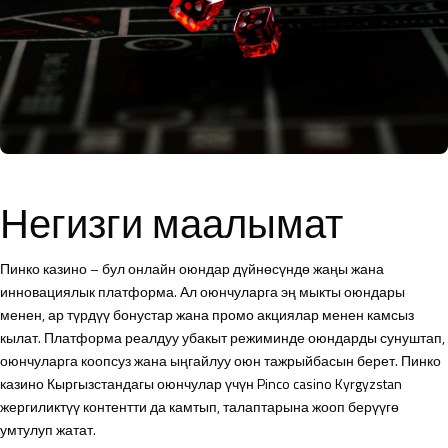
Негизги маалымат
Пинко казино – бул онлайн оюндар дүйнөсүндө жаңы жана
инновациялык платформа. Ал оюнчуларга эң мыкты оюндары
менен, ар түрдүү бонустар жана промо акциялар менен камсыз
кылат. Платформа реалдуу убакыт режиминде оюндарды сунуштап,
оюнчуларга коопсуз жана ыңгайлуу оюн тажрыйбасын берет. Пинко
казино Кыргызстандагы оюнчулар үчүн
Pinco casino Kyrgyzstan
жергиликтүү контентти да камтып, талаптарына жооп берүүгө
умтулуп жатат.