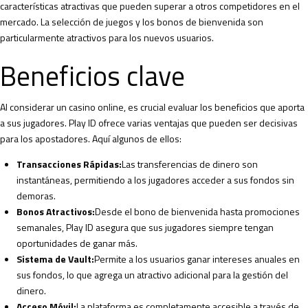
características atractivas que pueden superar a otros competidores en el
mercado. La selección de juegos y los bonos de bienvenida son
particularmente atractivos para los nuevos usuarios.
Beneficios clave
Al considerar un casino online, es crucial evaluar los beneficios que aporta
a sus jugadores. Play ID ofrece varias ventajas que pueden ser decisivas
para los apostadores. Aquí algunos de ellos:
Transacciones Rápidas:
Las transferencias de dinero son
instantáneas, permitiendo a los jugadores acceder a sus fondos sin
demoras.
Bonos Atractivos:
Desde el bono de bienvenida hasta promociones
semanales, Play ID asegura que sus jugadores siempre tengan
oportunidades de ganar más.
Sistema de Vault:
Permite a los usuarios ganar intereses anuales en
sus fondos, lo que agrega un atractivo adicional para la gestión del
dinero.
Acceso Móvil:
La plataforma es completamente accesible a través de