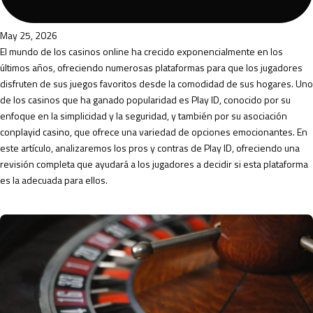
May 25, 2026
El mundo de los casinos online ha crecido exponencialmente en los
últimos años, ofreciendo numerosas plataformas para que los jugadores
disfruten de sus juegos favoritos desde la comodidad de sus hogares. Uno
de los casinos que ha ganado popularidad es Play ID, conocido por su
enfoque en la simplicidad y la seguridad, y también por su asociación
con
playid casino
, que ofrece una variedad de opciones emocionantes. En
este artículo, analizaremos los pros y contras de Play ID, ofreciendo una
revisión completa que ayudará a los jugadores a decidir si esta plataforma
es la adecuada para ellos.