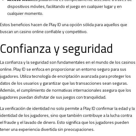
dispositivos móviles, facilitando el juego en cualquier lugar y en
cualquier momento.
Estos beneficios hacen de Play ID una opción sólida para aquellos que
buscan un casino online confiable y competitivo.
Confianza y seguridad
La confianza y la seguridad son fundamentales en el mundo de los casinos
online. Play ID se enfoca en proporcionar un entorno seguro para sus
jugadores. Utiliza tecnología de encriptación avanzada para proteger los
datos de los usuarios y garantizar que las transacciones sean seguras.
Además, el cumplimiento de normativas internacionales asegura que los
jugadores puedan disfrutar de sus juegos con tranquilidad.
La verificación de identidad no solo permite a Play ID confirmar la edad y la
identidad de los jugadores, sino que también contribuye a la lucha contra
el fraude y el lavado de dinero. Esto significa que los jugadores pueden
tener una experiencia divertida sin preocupaciones.