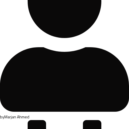
by
Marjan Ahmed