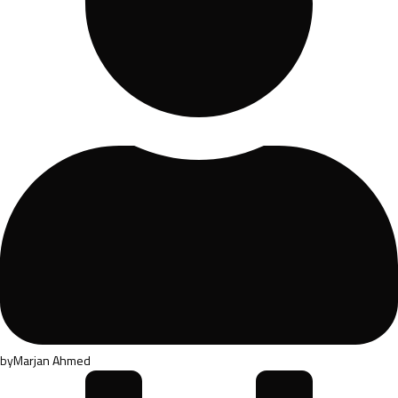
by
Marjan Ahmed