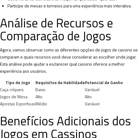
Participe de mesas e torneios para uma experiência mais interativa.
Análise de Recursos e
Comparação de Jogos
Agora, vamos observar como as diferentes opções de jogos de cassino se
comparam e quais recursos você deve considerar ao escolher onde jogar.
Esta análise pode ajudar a esclarecer qual cassino oferece a melhor
experiência aos usuários.
Tipo de Jogo
Requisitos de Habilidade
Potencial de Ganho
Caça-níqueis
Baixo
Variável
Jogos de Mesa
Alto
Alto
Apostas Esportivas
Médio
Variável
Benefícios Adicionais dos
Jogos em Cassinos