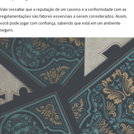
Vale ressaltar que a reputação de um cassino e a conformidade com as
regulamentações são fatores essenciais a serem considerados. Assim,
você pode jogar com confiança, sabendo que está em um ambiente
seguro.