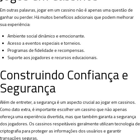
Em outras palavras, jogar em um cassino não é apenas uma questão de
ganhar ou perder. Há muitos benefícios adicionais que podem melhorar
sua experiência:
Ambiente social dinâmico e emocionante.
Acesso a eventos especiais e torneios.
Programas de fidelidade e recompensas.
Suporte aos jogadores e recursos educacionais.
Construindo Confiança e
Segurança
Além de entreter, a segurança é um aspecto crucial ao jogar em cassinos.
Como dato extra, é importante escolher um cassino que não apenas
ofereça uma experiência divertida, mas que também garanta a segurança
dos jogadores. Os cassinos respeitáveis geralmente utilizam tecnologia de
criptografia para proteger as informações dos usuários e garantir
transações seguras.