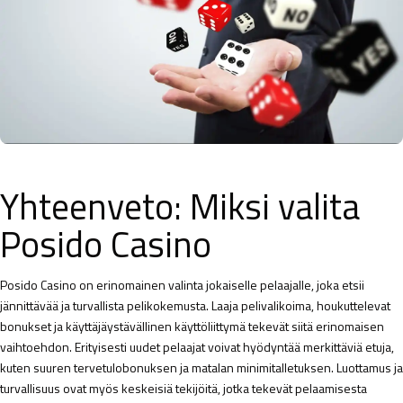
Yhteenveto: Miksi valita
Posido Casino
Posido Casino on erinomainen valinta jokaiselle pelaajalle, joka etsii
jännittävää ja turvallista pelikokemusta. Laaja pelivalikoima, houkuttelevat
bonukset ja käyttäjäystävällinen käyttöliittymä tekevät siitä erinomaisen
vaihtoehdon. Erityisesti uudet pelaajat voivat hyödyntää merkittäviä etuja,
kuten suuren tervetulobonuksen ja matalan minimitalletuksen. Luottamus ja
turvallisuus ovat myös keskeisiä tekijöitä, jotka tekevät pelaamisesta