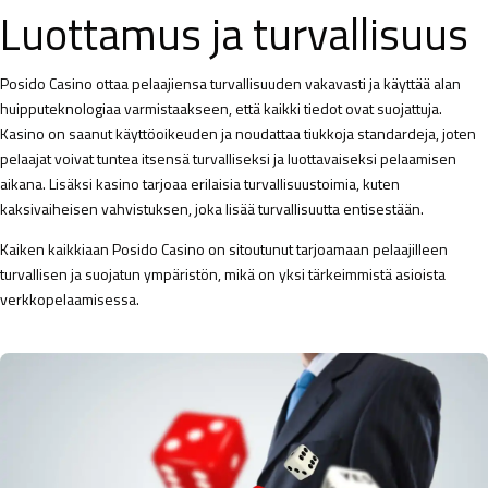
Luottamus ja turvallisuus
Posido Casino ottaa pelaajiensa turvallisuuden vakavasti ja käyttää alan
huipputeknologiaa varmistaakseen, että kaikki tiedot ovat suojattuja.
Kasino on saanut käyttöoikeuden ja noudattaa tiukkoja standardeja, joten
pelaajat voivat tuntea itsensä turvalliseksi ja luottavaiseksi pelaamisen
aikana. Lisäksi kasino tarjoaa erilaisia turvallisuustoimia, kuten
kaksivaiheisen vahvistuksen, joka lisää turvallisuutta entisestään.
Kaiken kaikkiaan Posido Casino on sitoutunut tarjoamaan pelaajilleen
turvallisen ja suojatun ympäristön, mikä on yksi tärkeimmistä asioista
verkkopelaamisessa.