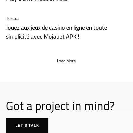
Текста
Jouez aux jeux de casino en ligne en toute
simplicité avec Mojabet APK !
Load More
Got a project in mind?
LET’S TALK