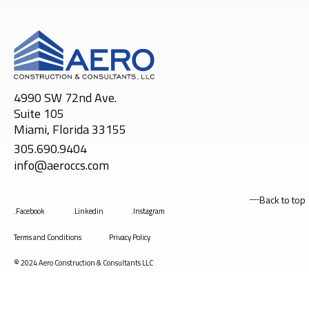
4990 SW 72nd Ave.
Suite 105
Miami, Florida 33155
305.690.9404
info@aeroccs.com
Back to top
.Facebook
.Linkedin
.Instagram
Terms and Conditions
Privacy Policy
© 2024 Aero Construction & Consultants LLC